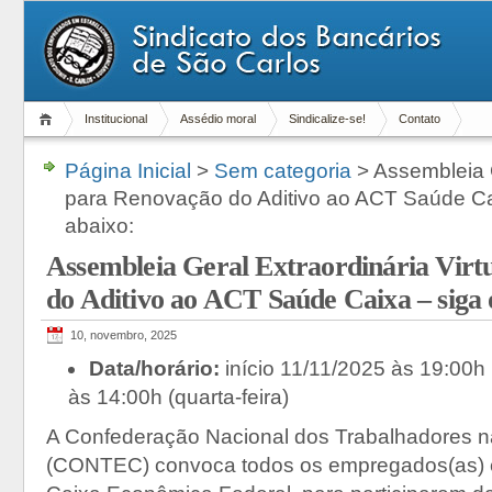
Institucional
Assédio moral
Sindicalize-se!
Contato
Página Inicial
>
Sem categoria
> Assembleia G
para Renovação do Aditivo ao ACT Saúde Cai
abaixo:
Assembleia Geral Extraordinária Virt
do Aditivo ao ACT Saúde Caixa – siga 
10, novembro, 2025
Data/horário:
início 11/11/2025 às 19:00h 
às 14:00h (quarta-feira)
A Confederação Nacional dos Trabalhadores n
(CONTEC) convoca todos os empregados(as) 